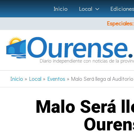
Ir
Inicio
Local
Edicione
al
Especiales:
contenido
Inicio
Local
Eventos
Malo Será llega al Auditorio
Malo Será ll
Ourens