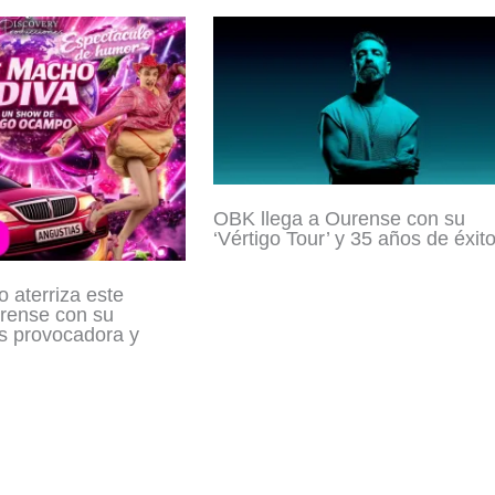
OBK llega a Ourense con su
‘Vértigo Tour’ y 35 años de éxit
aterriza este
rense con su
s provocadora y