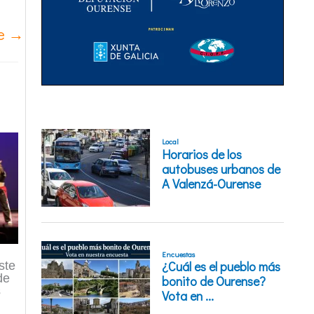
te
→
ste
de
s