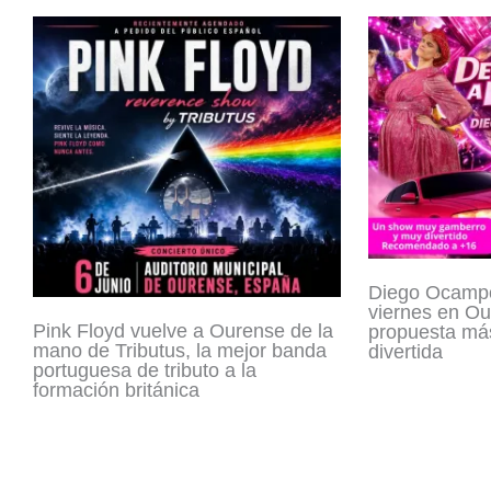
Diego Ocampo 
viernes en Ou
Pink Floyd vuelve a Ourense de la
propuesta má
mano de Tributus, la mejor banda
divertida
portuguesa de tributo a la
formación británica