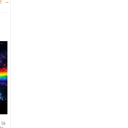
te
→
 la