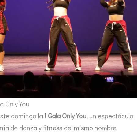
la Only You
este domingo la
I Gala Only You
, un espectáculo
mia de danza y fitness del mismo nombre.