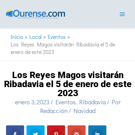
Ir
al
contenido
Inicio
Local
Eventos
Los Reyes Magos visitarán Ribadavia el 5 de
enero de este 2023
Los Reyes Magos visitarán
Ribadavia el 5 de enero de este
2023
enero 3, 2023
/
Eventos
,
Ribadavia
/ Por
Redacción
/
Navidad