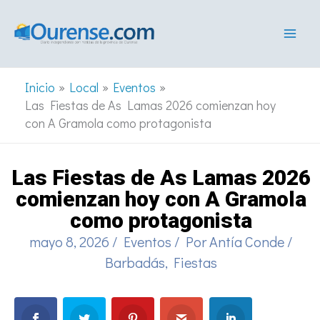
Ir
al
contenido
Inicio
Local
Eventos
Las Fiestas de As Lamas 2026 comienzan hoy
con A Gramola como protagonista
Las Fiestas de As Lamas 2026
comienzan hoy con A Gramola
como protagonista
mayo 8, 2026
/
Eventos
/ Por
Antía Conde
/
Barbadás
,
Fiestas