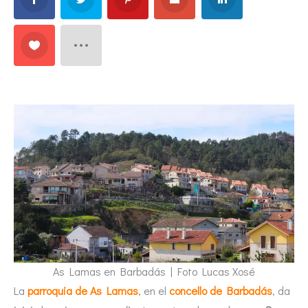
As Lamas en Barbadás | Foto Lucas Xosé
La
parroquia de As Lamas
, en el
concello de Barbadás
, da