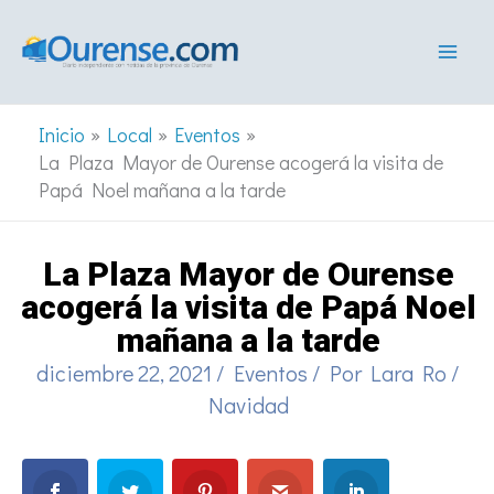
Ir
al
contenido
Inicio
Local
Eventos
La Plaza Mayor de Ourense acogerá la visita de
Papá Noel mañana a la tarde
La Plaza Mayor de Ourense
acogerá la visita de Papá Noel
mañana a la tarde
diciembre 22, 2021
/
Eventos
/ Por
Lara Ro
/
Navidad