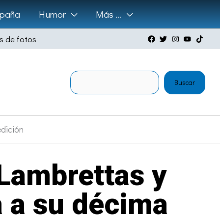
paña
Humor
Más …
s de fotos
Buscar
Buscar
edición
Lambrettas y
a a su décima