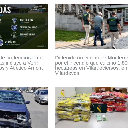
 de pretemporada de
Detenido un vecino de Monterre
s incluye a Verín
por el incendio que calcinó 1.8
s y Atlético Arnoia
hectáreas en Vilardeciervos, en
Vilardevós