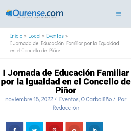
Ir
al
contenido
Inicio
Local
Eventos
I Jornada de Educación Familiar por la Igualdad
en el Concello de Piñor
I Jornada de Educación Familiar
por la Igualdad en el Concello de
Piñor
noviembre 18, 2022
/
Eventos
,
O Carballiño
/ Por
Redacción