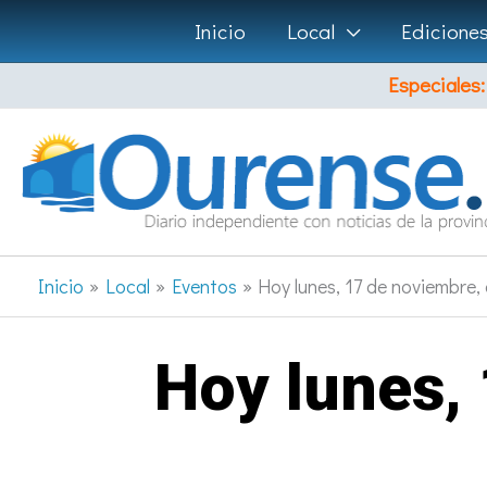
Ir
Inicio
Local
Edicione
al
Especiales:
contenido
Inicio
Local
Eventos
Hoy lunes, 17 de noviembre, 
Hoy lunes, 