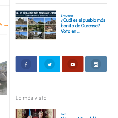
te
→
Lo más visto