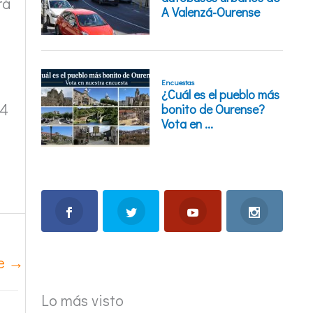
rá
64
te
→
Lo más visto