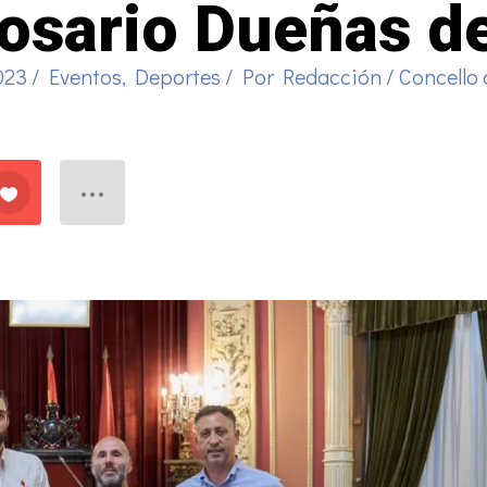
Rosario Dueñas d
2023
/
Eventos
,
Deportes
/ Por
Redacción
/
Concello