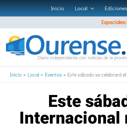
Ir
Inicio
Local
Edicione
al
Especiales:
contenido
Inicio
Local
Eventos
Este sábado se celebrará e
Este sábad
Internacional