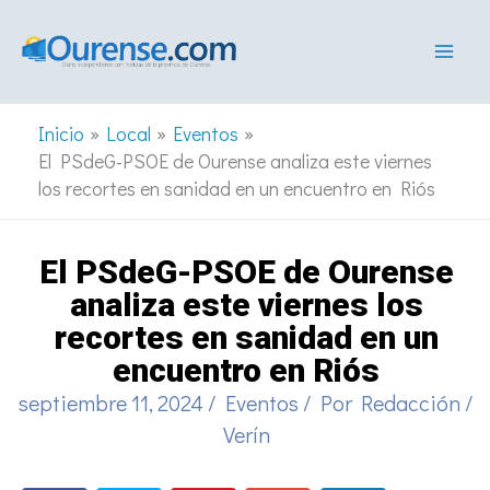
Ir
al
contenido
Inicio
Local
Eventos
El PSdeG-PSOE de Ourense analiza este viernes
los recortes en sanidad en un encuentro en Riós
El PSdeG-PSOE de Ourense
analiza este viernes los
recortes en sanidad en un
encuentro en Riós
septiembre 11, 2024
/
Eventos
/ Por
Redacción
/
Verín