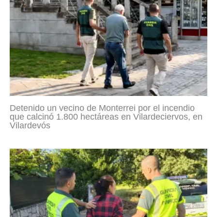
Detenido un vecino de Monterrei por el incendio
que calcinó 1.800 hectáreas en Vilardeciervos, en
Vilardevós