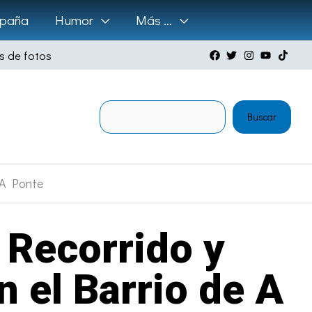
paña
Humor
Más …
s de fotos
Buscar
Buscar
e A Ponte
 Recorrido y
n el Barrio de A