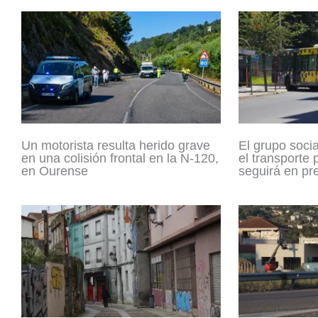
Un motorista resulta herido grave
El grupo socia
en una colisión frontal en la N-120,
el transporte
en Ourense
seguirá en pr