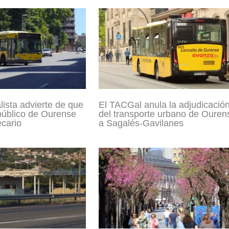
lista advierte de que
El TACGal anula la adjudicació
 público de Ourense
del transporte urbano de Ouren
ecario
a Sagalés-Gavilanes