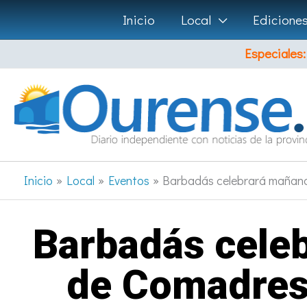
Ir
Inicio
Local
Edicione
al
Especiales:
contenido
Inicio
Local
Eventos
Barbadás celebrará mañana 
Barbadás celeb
de Comadres 