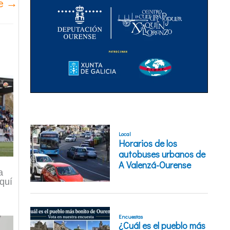
te
→
a
quí