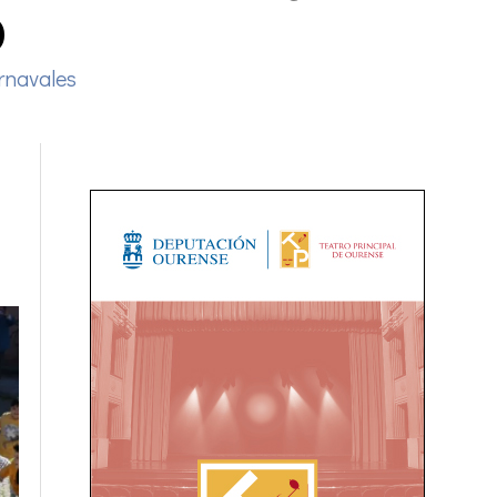
o
rnavales