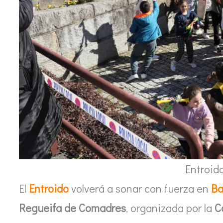
Entroid
El
Entroido
volverá a sonar con fuerza en
Ba
Regueifa de Comadres
, organizada por la
C