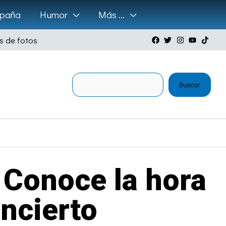
paña
Humor
Más …
s de fotos
Buscar
Buscar
 Conoce la hora
ncierto