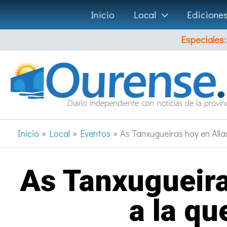
Ir
Inicio
Local
Edicione
al
Especiales:
contenido
Inicio
Local
Eventos
As Tanxugueiras hoy en Alla
As Tanxugueira
a la q