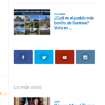
Lo más visto
te
→