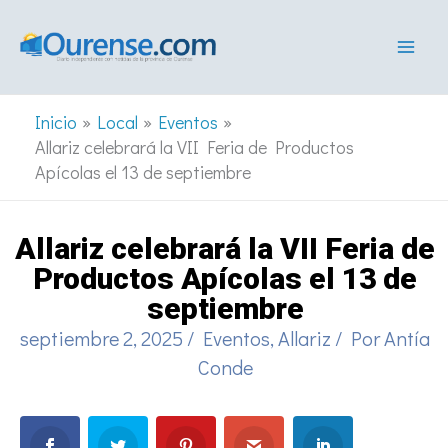
Ir
al
contenido
Inicio
Local
Eventos
Allariz celebrará la VII Feria de Productos
Apícolas el 13 de septiembre
Allariz celebrará la VII Feria de
Productos Apícolas el 13 de
septiembre
septiembre 2, 2025
/
Eventos
,
Allariz
/ Por
Antía
Conde