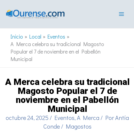
Ir
al
contenido
Inicio
Local
Eventos
A Merca celebra su tradicional Magosto
Popular el 7 de noviembre en el Pabellón
Municipal
A Merca celebra su tradicional
Magosto Popular el 7 de
noviembre en el Pabellón
Municipal
octubre 24, 2025
/
Eventos
,
A Merca
/ Por
Antía
Conde
/
Magostos