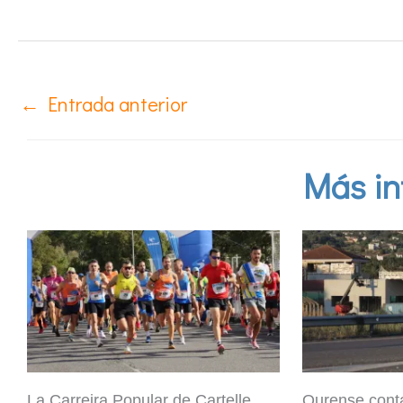
←
Entrada anterior
Más in
La Carreira Popular de Cartelle
Ourense cont