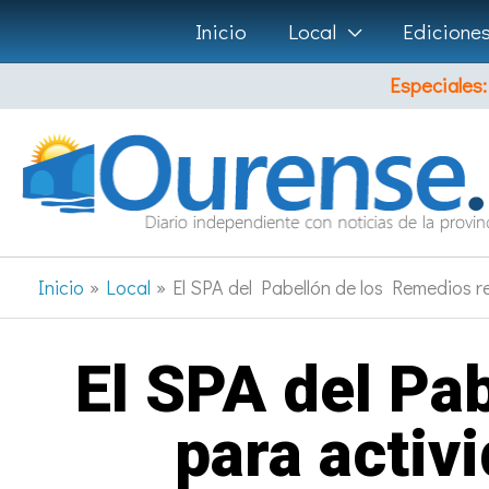
Ir
Inicio
Local
Edicione
al
Especiales:
contenido
Inicio
Local
El SPA del Pabellón de los Remedios r
El SPA del Pa
para activ