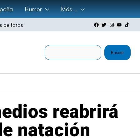
paña
Humor
Más …
s de fotos
Buscar
Buscar
edios reabrirá
de natación