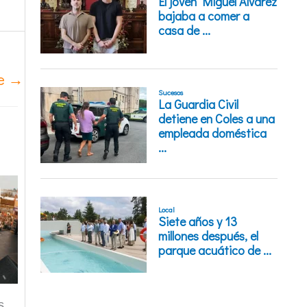
te
→
s