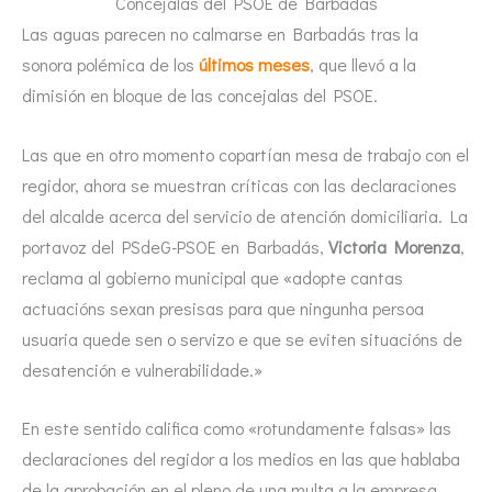
Concejalas del PSOE de Barbadás
Las aguas parecen no calmarse en Barbadás tras la
sonora polémica de los
últimos meses
, que llevó a la
dimisión en bloque de las concejalas del PSOE.
Las que en otro momento copartían mesa de trabajo con el
regidor, ahora se muestran críticas con las declaraciones
del alcalde acerca del servicio de atención domiciliaria. La
portavoz del PSdeG-PSOE en Barbadás,
Victoria Morenza
,
reclama al gobierno municipal que «adopte cantas
actuacións sexan presisas para que ningunha persoa
usuaria quede sen o servizo e que se eviten situacións de
desatención e vulnerabilidade.»
En este sentido califica como «rotundamente falsas» las
declaraciones del regidor a los medios en las que hablaba
de la aprobación en el pleno de una multa a la empresa