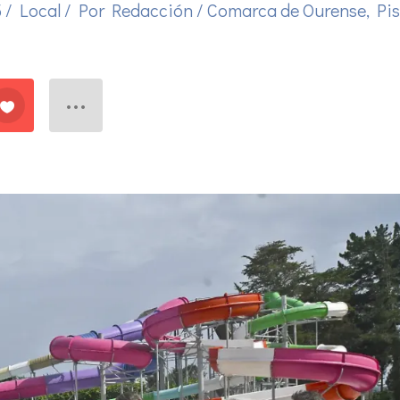
5
/
Local
/ Por
Redacción
/
Comarca de Ourense
,
Pi