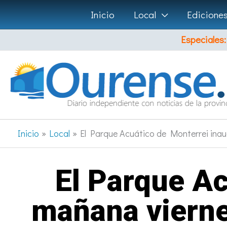
Ir
Inicio
Local
Edicione
al
Especiales:
contenido
Inicio
Local
El Parque Acuático de Monterrei ina
El Parque Ac
mañana vierne