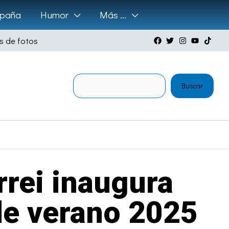
paña
Humor
Más …
s de fotos
Buscar
Buscar
rrei inaugura
de verano 2025