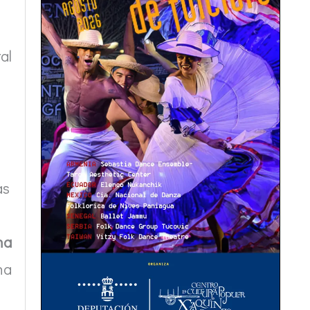
ral
as
na
na