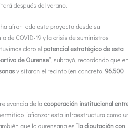
icitará después del verano.
e ha afrontado este proyecto desde su
mia de COVID-19 y la crisis de suministros
tuvimos claro el
potencial estratégico de esta
eportivo de Ourense
”, subrayó, recordando que e
sonas
visitaron el recinto (en concreto,
96.500
 relevancia de la
cooperación institucional entr
permitido “afianzar esta infraestructura como u
también que la ourensana es “
la diputación con