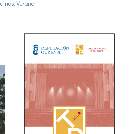
scinas
,
Verano