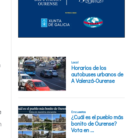
n
e
n