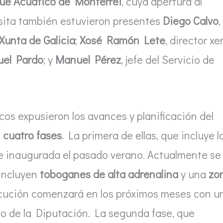
ue Acuático de Monterrei
, cuya apertura al
isita también estuvieron presentes
Diego Calvo
,
Xunta de Galicia
;
Xosé Ramón Lete
, director xe
el Pardo
; y
Manuel Pérez
, jefe del Servicio de
icos expusieron los avances y planificación del
n
cuatro fases
. La primera de ellas, que incluye l
 e inaugurada el pasado verano. Actualmente se
 incluyen
toboganes de alta adrenalina
y una
zo
ecución comenzará en los próximos meses con u
o de la Diputación. La segunda fase, que