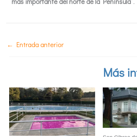
más importante del norte de la Península
”.
←
Entrada anterior
Más in