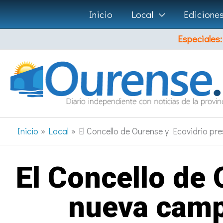
Ir
Inicio
Local
Edicione
al
Especiales:
contenido
Inicio
Local
El Concello de Ourense y Ecovidrio pr
El Concello de 
nueva campa