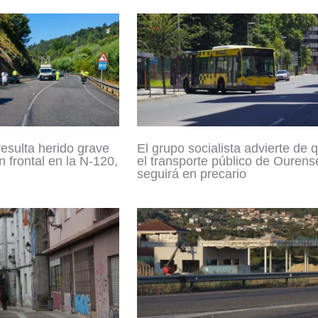
resulta herido grave
El grupo socialista advierte de 
n frontal en la N-120,
el transporte público de Ourens
seguirá en precario