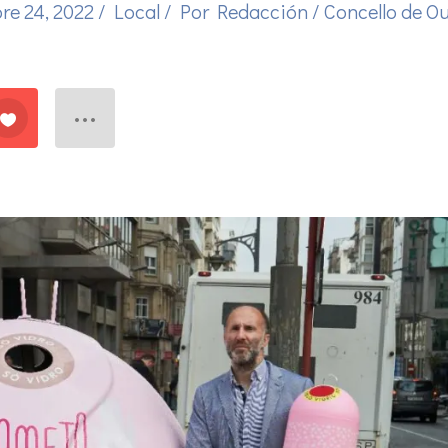
re 24, 2022
/
Local
/ Por
Redacción
/
Concello de O