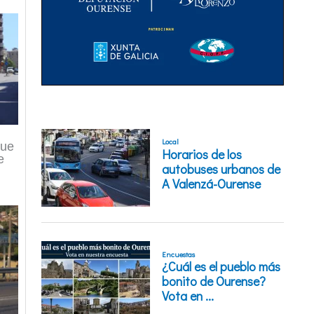
que
e