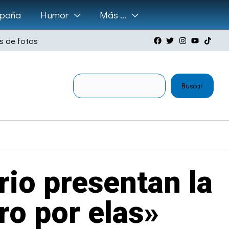
paña
Humor
Más …
s de fotos
Buscar
Buscar
rio presentan la
ro por elas»