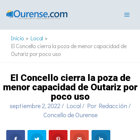
Ir
al
contenido
Inicio
Local
El Concello cierra la poza de menor capacidad de
Outariz por poco uso
El Concello cierra la poza de
menor capacidad de Outariz por
poco uso
septiembre 2, 2022
/
Local
/ Por
Redacción
/
Concello de Ourense