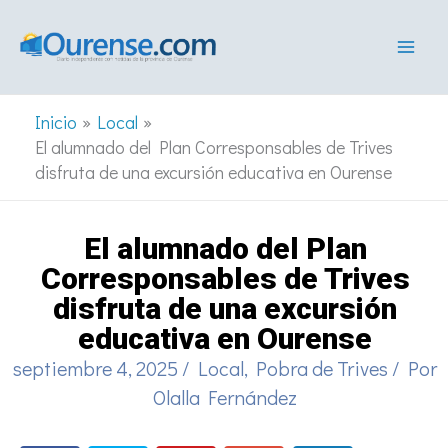
Ir
al
contenido
Inicio
Local
El alumnado del Plan Corresponsables de Trives
disfruta de una excursión educativa en Ourense
El alumnado del Plan
Corresponsables de Trives
disfruta de una excursión
educativa en Ourense
septiembre 4, 2025
/
Local
,
Pobra de Trives
/ Por
Olalla Fernández