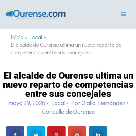
Ir
al
contenido
Inicio
Local
El alcalde de Ourense ultima un nuevo reparto de
competencias entre sus concejales
El alcalde de Ourense ultima un
nuevo reparto de competencias
entre sus concejales
mayo 29, 2026
/
Local
/ Por
Olalla Fernández
/
Concello de Ourense