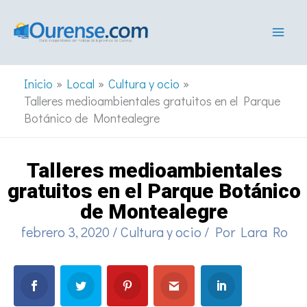
Ir
al
contenido
Inicio
Local
Cultura y ocio
Talleres medioambientales gratuitos en el Parque
Botánico de Montealegre
Talleres medioambientales
gratuitos en el Parque Botánico
de Montealegre
febrero 3, 2020
/
Cultura y ocio
/ Por
Lara Ro