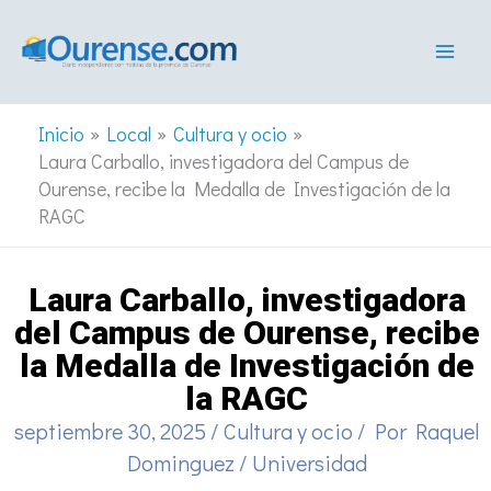
Ir
al
contenido
Inicio
Local
Cultura y ocio
Laura Carballo, investigadora del Campus de
Ourense, recibe la Medalla de Investigación de la
RAGC
Laura Carballo, investigadora
del Campus de Ourense, recibe
la Medalla de Investigación de
la RAGC
septiembre 30, 2025
/
Cultura y ocio
/ Por
Raquel
Dominguez
/
Universidad