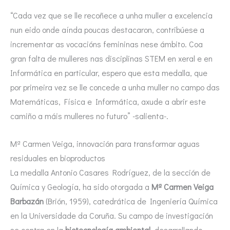
“Cada vez que se lle recoñece a unha muller a excelencia
nun eido onde aínda poucas destacaron, contribúese a
incrementar as vocacións femininas nese ámbito. Coa
gran falta de mulleres nas disciplinas STEM en xeral e en
Informática en particular, espero que esta medalla, que
por primeira vez se lle concede a unha muller no campo das
Matemáticas, Física e Informática, axude a abrir este
camiño a máis mulleres no futuro” -salienta-.
Mª Carmen Veiga, innovación para transformar aguas
residuales en bioproductos
La medalla Antonio Casares Rodríguez, de la sección de
Química y Geología, ha sido otorgada a
Mª Carmen Veiga
Barbazán
(Brión, 1959), catedrática de Ingeniería Química
en la Universidade da Coruña. Su campo de investigación
se centra en la
biotecnología ambiental
, desarrollando