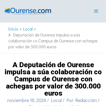
Ir
al
contenido
Inicio
Local
A Deputación de Ourense impulsa a súa
colaboración co Campus de Ourense con achegas
por valor de 300.000 euros
A Deputación de Ourense
impulsa a súa colaboración co
Campus de Ourense con
achegas por valor de 300.000
euros
noviembre 18, 2024
/
Local
/ Por
Redacción
/