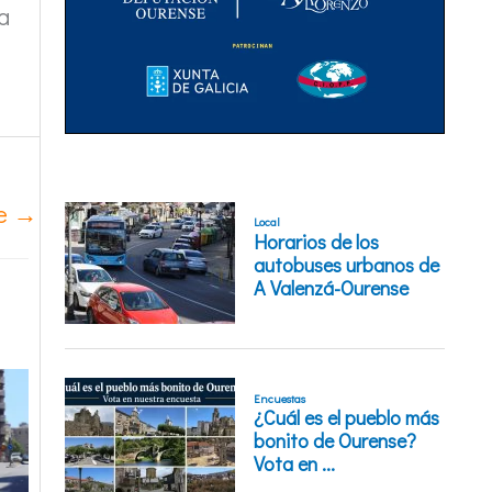
a
te
→