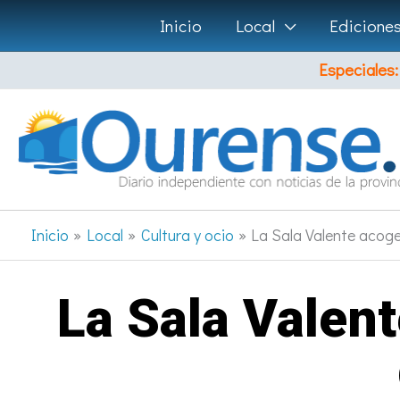
Ir
Inicio
Local
Edicione
al
Especiales:
contenido
Inicio
Local
Cultura y ocio
La Sala Valente acoge
La Sala Valen