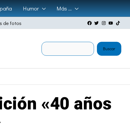
paña
Humor
Más …
s de fotos
Buscar
Buscar
ición «40 años
»