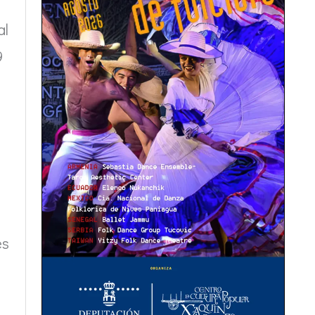
al
9
es