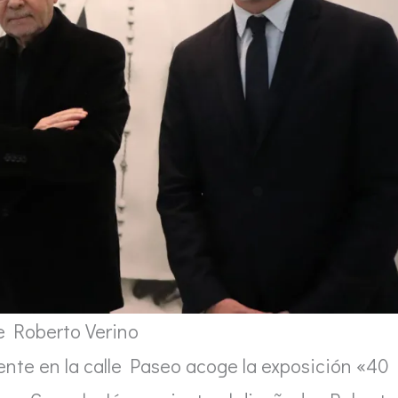
e Roberto Verino
ente en la calle Paseo acoge la exposición «40