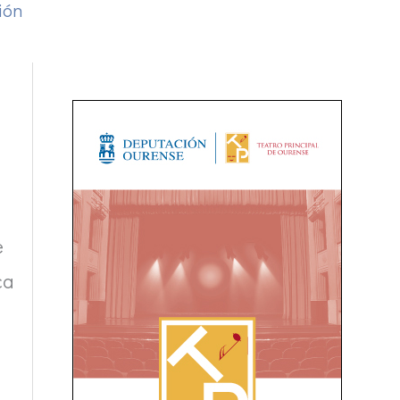
ión
e
ca