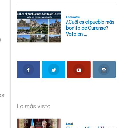
n
as
Lo más visto