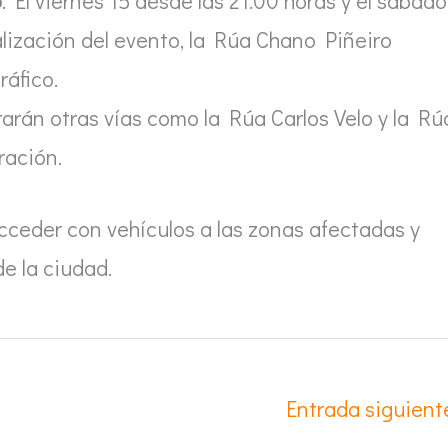
o
: El viernes 15 desde las 21:00 horas y el sábado
nalización del evento, la Rúa Chano Piñeiro
áfico.
rarán otras vías como la Rúa Carlos Velo y la Rú
ración.
cceder con vehículos a las zonas afectadas y
de la ciudad.
Entrada siguien