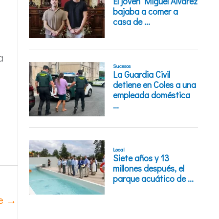
a
te
→