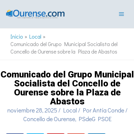
Ir
al
contenido
Inicio
Local
Comunicado del Grupo Municipal Socialista del
Concello de Ourense sobre la Plaza de Abastos
Comunicado del Grupo Municipal
Socialista del Concello de
Ourense sobre la Plaza de
Abastos
noviembre 28, 2025
/
Local
/ Por
Antía Conde
/
Concello de Ourense
,
PSdeG PSOE