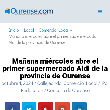
Ir
al
contenido
Inicio
Local
Comercio Local
Mañana miércoles abre el primer supermercado
Aldi de la provincia de Ourense
Mañana miércoles abre el
primer supermercado Aldi de la
provincia de Ourense
octubre 1, 2024
/
Callejeando
,
Comercio Local
/ Por
Redacción
/
Concello de Ourense