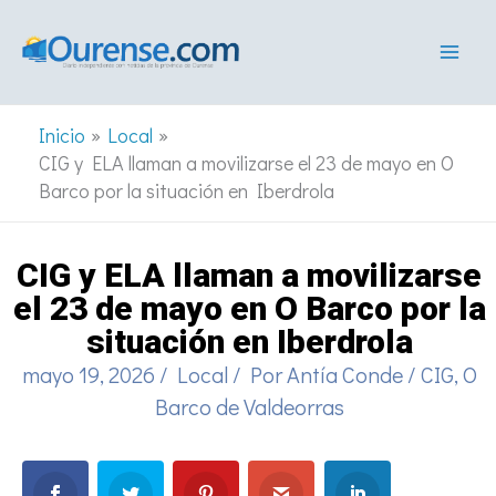
Ir
al
contenido
Inicio
Local
CIG y ELA llaman a movilizarse el 23 de mayo en O
Barco por la situación en Iberdrola
CIG y ELA llaman a movilizarse
el 23 de mayo en O Barco por la
situación en Iberdrola
mayo 19, 2026
/
Local
/ Por
Antía Conde
/
CIG
,
O
Barco de Valdeorras