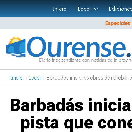
Ir
Inicio
Local
Edicione
al
Especiales:
contenido
Inicio
Local
Barbadás inicia las obras de rehabili
Barbadás inicia
pista que con