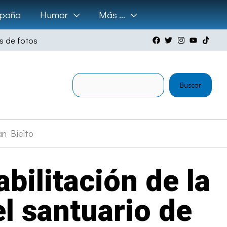
paña
Humor
Más …
s de fotos
Buscar
Buscar
an Bieito
bilitación de la
l santuario de