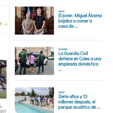
te
→
a
quí