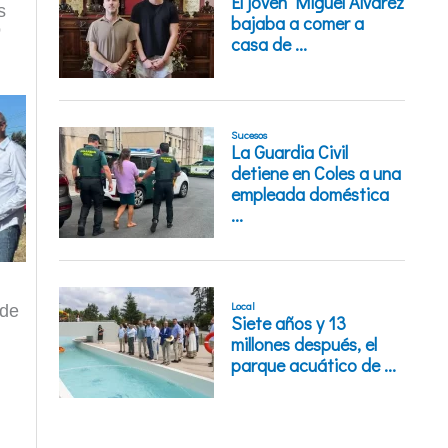
s
o
 de