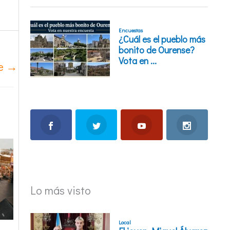
te
→
Lo más visto