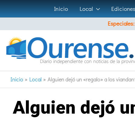
Ir
Inicio
Local
Edicione
al
Especiales:
contenido
Inicio
Local
Alguien dejó un «regalo» a los vianda
Alguien dejó un