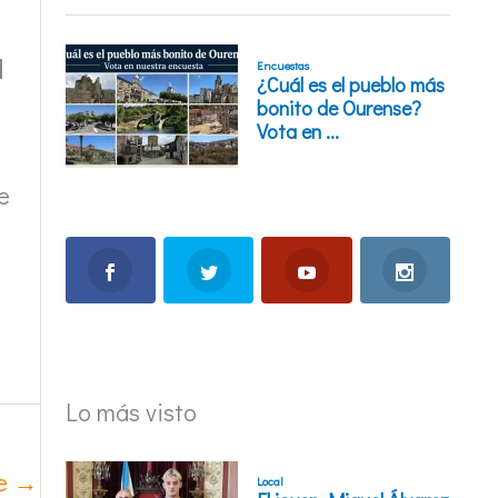
d
e
Lo más visto
te
→