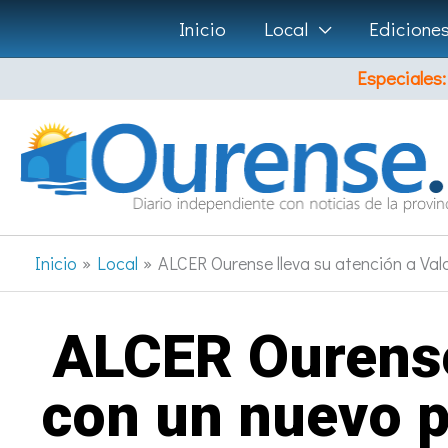
Ir
Inicio
Local
Edicione
al
Especiales:
contenido
Inicio
Local
ALCER Ourense lleva su atención a Va
ALCER Ourense 
con un nuevo p