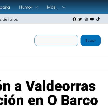
paña
Humor
Más …
s de fotos
Buscar
Buscar
ón a Valdeorras
ción en O Barco