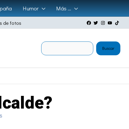
paña
Humor
Más …
s de fotos
Buscar
Buscar
lcalde?
s