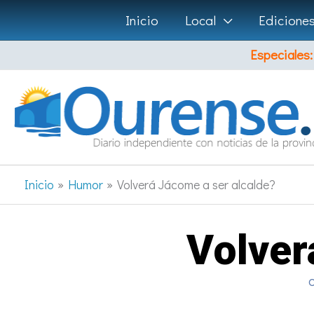
Ir
Inicio
Local
Edicione
al
Especiales:
contenido
Inicio
Humor
Volverá Jácome a ser alcalde?
Volver