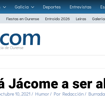
s
Galicia
Deportes
Entrevistas
Es
Fiestas en Ourense
Entroido 2026
Leiras
Galería
á Jácome a ser a
octubre 10, 2021
/
Humor
/ Por
Redacción
/
Burrada