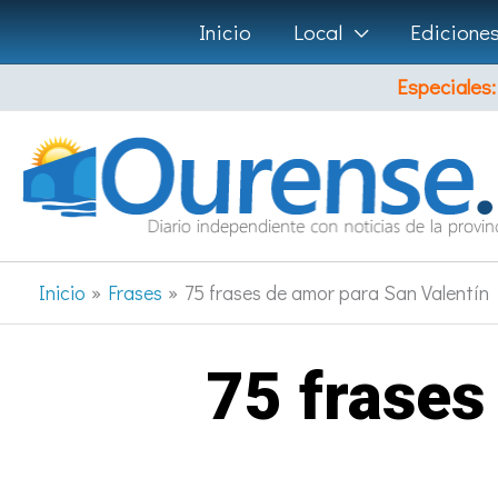
Ir
Inicio
Local
Edicione
al
Especiales:
contenido
Inicio
Frases
75 frases de amor para San Valentín
75 frases