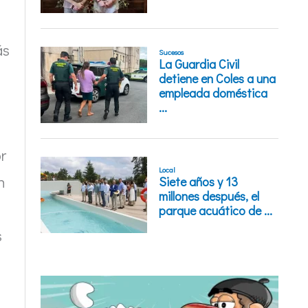
ás
r
n
s