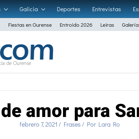
s
Galicia
Deportes
Entrevistas
Es
Fiestas en Ourense
Entroido 2026
Leiras
Galería
 de amor para Sa
febrero 7, 2021
/
Frases
/ Por
Lara Ro