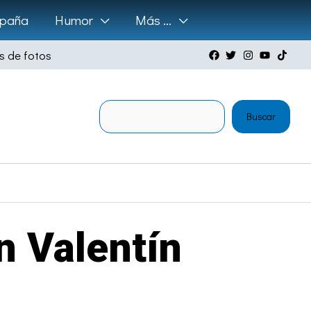
paña
Humor
Más …
s de fotos
Buscar
Buscar
n Valentín