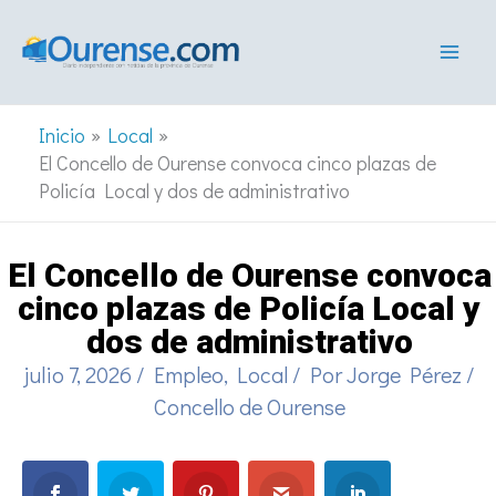
Ir
al
contenido
Inicio
Local
El Concello de Ourense convoca cinco plazas de
Policía Local y dos de administrativo
El Concello de Ourense convoca
cinco plazas de Policía Local y
dos de administrativo
julio 7, 2026
/
Empleo
,
Local
/ Por
Jorge Pérez
/
Concello de Ourense