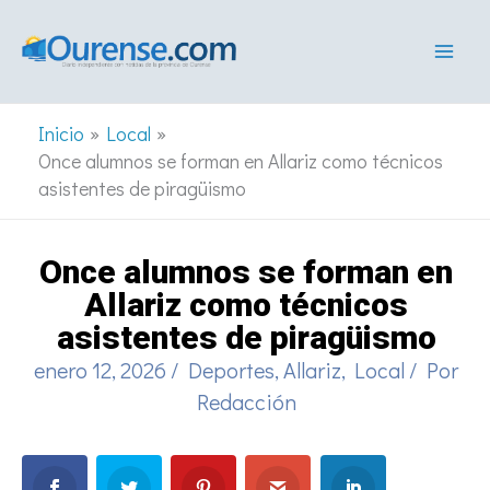
Ir
al
contenido
Inicio
Local
Once alumnos se forman en Allariz como técnicos
asistentes de piragüismo
Once alumnos se forman en
Allariz como técnicos
asistentes de piragüismo
enero 12, 2026
/
Deportes
,
Allariz
,
Local
/ Por
Redacción