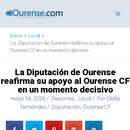
Ir
al
contenido
Inicio
Local
La Diputación de Ourense reafirma su apoyo al
Ourense CF en un momento decisivo
La Diputación de Ourense
reafirma su apoyo al Ourense CF
en un momento decisivo
mayo 14, 2026
/
Deportes
,
Local
/ Por
Olalla
Fernández
/
Diputación
,
Ourense CF