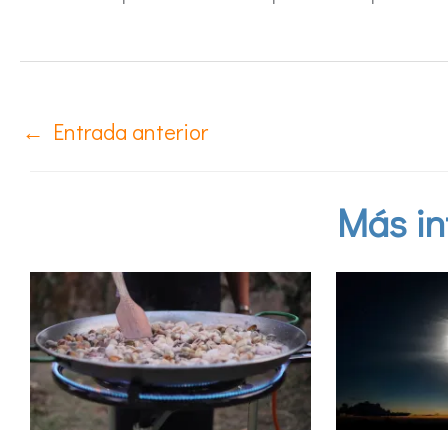
←
Entrada anterior
Más in