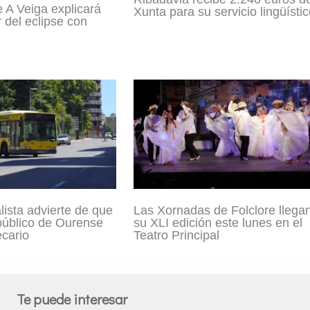
e A Veiga explicará
Xunta para su servicio lingüísti
 del eclipse con
lista advierte de que
Las Xornadas de Folclore llega
 público de Ourense
su XLI edición este lunes en el
ecario
Teatro Principal
Te puede interesar