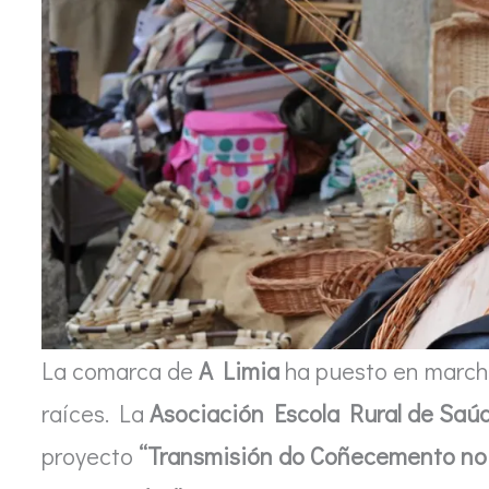
La comarca de
A Limia
ha puesto en marcha 
raíces. La
Asociación Escola Rural de Saú
proyecto
“Transmisión do Coñecemento no 