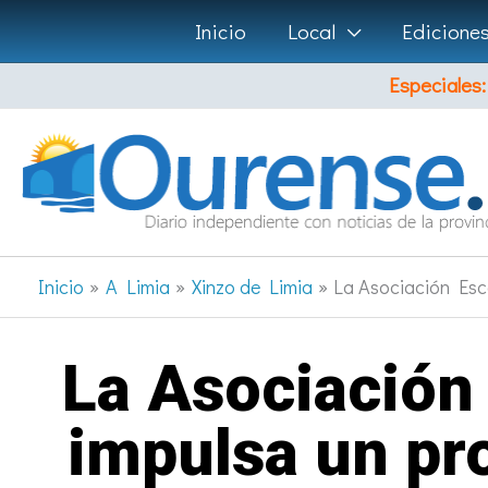
Ir
Inicio
Local
Edicione
al
Especiales:
contenido
Inicio
A Limia
Xinzo de Limia
La Asociación Esco
La Asociación
impulsa un pr