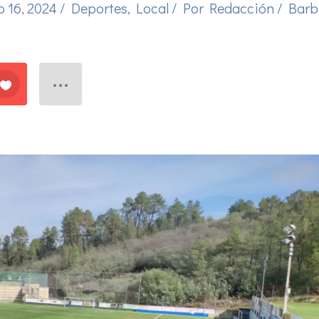
 16, 2024
/
Deportes
,
Local
/ Por
Redacción
/
Barb