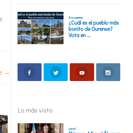
s
te
→
Lo más visto