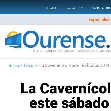
Ir
Inicio
Local
Edicione
al
Especiales:
contenido
Inicio
Local
La Cavernícola Race Barbadás 2024 
La Caverníco
este sábado