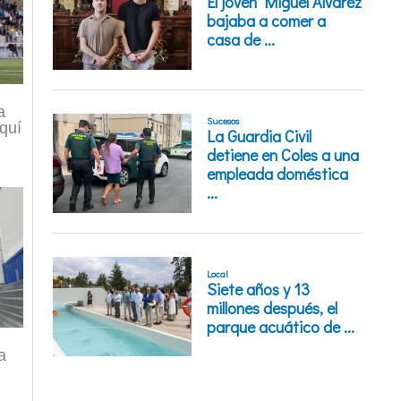
a
quí
a