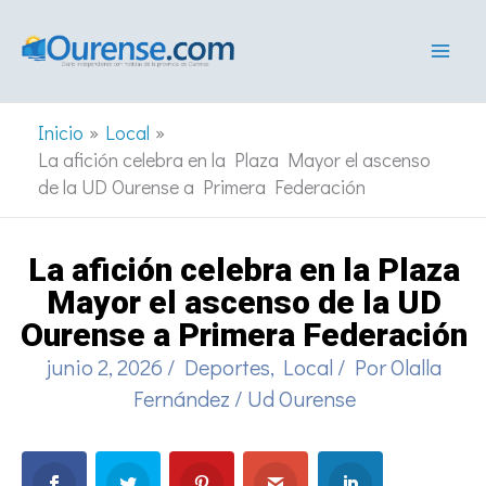
Ir
al
contenido
Inicio
Local
La afición celebra en la Plaza Mayor el ascenso
de la UD Ourense a Primera Federación
La afición celebra en la Plaza
Mayor el ascenso de la UD
Ourense a Primera Federación
junio 2, 2026
/
Deportes
,
Local
/ Por
Olalla
Fernández
/
Ud Ourense