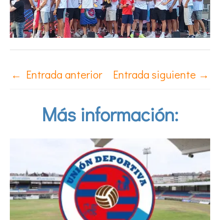
←
Entrada anterior
Entrada siguiente
→
Más información: