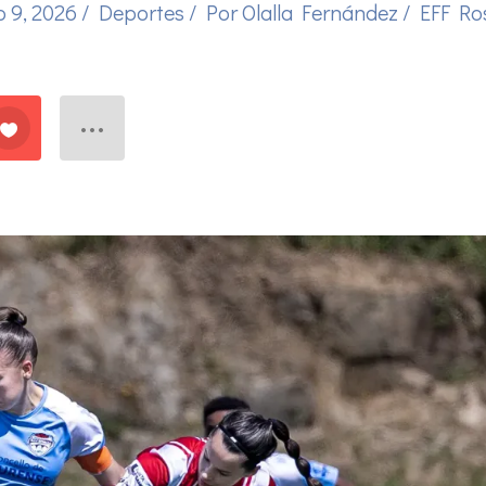
o 9, 2026
/
Deportes
/ Por
Olalla Fernández
/
EFF Ro