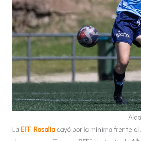
Alda
La
EFF Rosalía
cayó por la mínima frente al