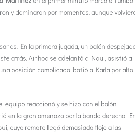
ba Martínez
en el primer minuto marcó el rumbo
ieron y dominaron por momentos, aunque volvier
nsanas. En la primera jugada, un balón despejad
uste atrás. Ainhoa se adelantó a Noui, asistió a
 una posición complicada, batió a Karla por alto
 el equipo reaccionó y se hizo con el balón
tió en la gran amenaza por la banda derecha. E
oui, cuyo remate llegó demasiado flojo a las