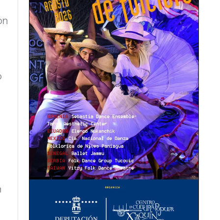
on
o
n