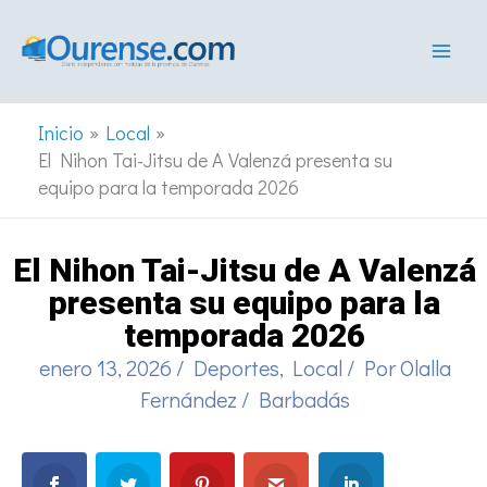
Ir
al
contenido
Inicio
Local
El Nihon Tai-Jitsu de A Valenzá presenta su
equipo para la temporada 2026
El Nihon Tai-Jitsu de A Valenzá
presenta su equipo para la
temporada 2026
enero 13, 2026
/
Deportes
,
Local
/ Por
Olalla
Fernández
/
Barbadás