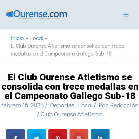
Ir
al
contenido
Inicio
Local
El Club Ourense Atletismo se consolida con trece
medallas en el Campeonato Gallego Sub-18
El Club Ourense Atletismo se
consolida con trece medallas en
el Campeonato Gallego Sub-18
febrero 16, 2025
/
Deportes
,
Local
/ Por
Redacción
/
Club Ourense Atletismo