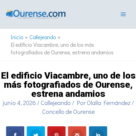
Ir
al
contenido
Inicio
Callejeando
El edificio Viacambre, uno de los más
fotografiados de Ourense, estrena andamios
El edificio Viacambre, uno de los
más fotografiados de Ourense,
estrena andamios
junio 4, 2026
/
Callejeando
/ Por
Olalla Fernández
/
Concello de Ourense