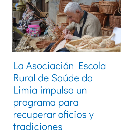
La Asociación Escola
Rural de Saúde da
Limia impulsa un
programa para
recuperar oficios y
tradiciones