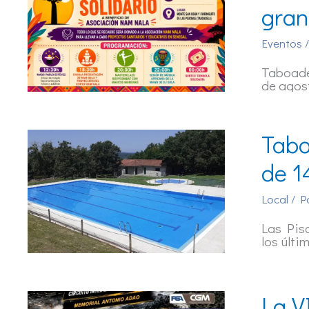
gran
Eventos
/
Taboadel
de agos
Tabo
de 1
Local
/ P
Las Pisc
los últi
La V