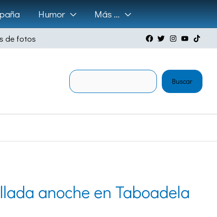
paña
Humor
Más …
s de fotos
Buscar
Buscar
ellada anoche en Taboadela