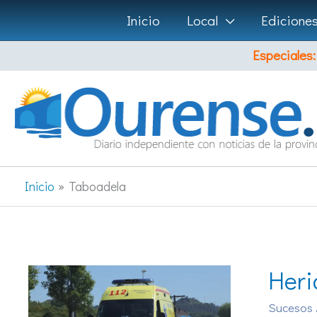
Ir
Inicio
Local
Edicione
al
Especiales:
contenido
Inicio
Taboadela
Heri
Sucesos