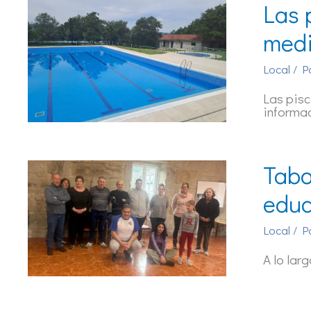
Las 
medi
Local
/ P
Las pisc
informac
Tabo
educ
Local
/ P
A lo lar