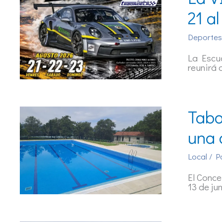
21 a
Deportes
La Escud
reunirá 
Tabo
una 
Local
/ P
El Conce
13 de ju