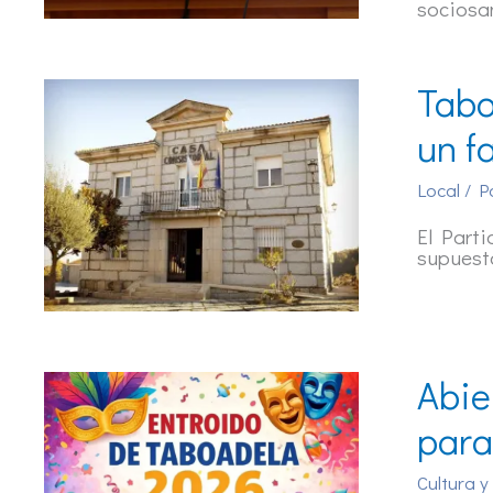
sociosan
Tabo
un f
Local
/ P
El Parti
supuest
Abie
para
Cultura y