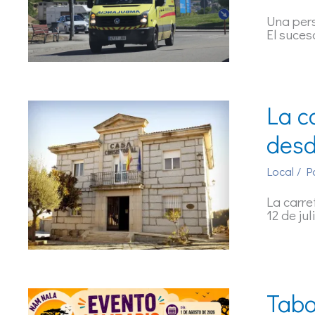
Una pers
El suces
La c
desd
Local
/ P
La carre
12 de jul
Tabo