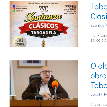
Tabo
Clás
Eventos
/
La Escud
se celeb
O al
obra
Tabo
Local
/ P
Os conc