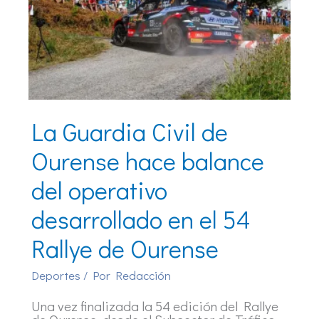
La Guardia Civil de
Ourense hace balance
del operativo
desarrollado en el 54
Rallye de Ourense
Deportes
/ Por
Redacción
Una vez finalizada la 54 edición del Rallye