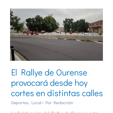
El Rallye de Ourense
provocará desde hoy
cortes en distintas calles
Deportes
,
Local
/ Por
Redacción