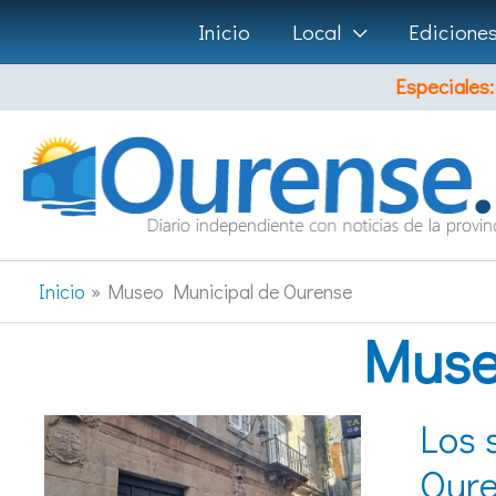
Ir
Inicio
Local
Edicione
al
Especiales:
contenido
Inicio
Museo Municipal de Ourense
Muse
Los 
Our